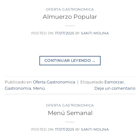
OFERTA GASTRONOMICA
Almuerzo Popular
POSTED ON
17/07/2025
BY
SANTI MOLINA
CONTINUAR LEYENDO
→
Publicado en
Oferta Gastronomica
|
Etiquetado
Esmorzar
,
Gastronomia
,
Menú
Deje un comentario
OFERTA GASTRONOMICA
Menú Semanal
POSTED ON
17/07/2025
BY
SANTI MOLINA